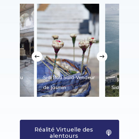
-Musée du
Sidi Bou Said-Vendeur
de Jasmin
Sidi Bou Sa
Réalité Virtuelle des
alentours