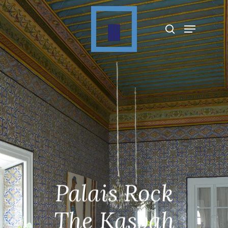
Appuyez sur Entrée pour rechercher ou sur
ESC pour fermer
Palais Rock
The Kasbah