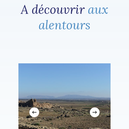
A découvrir
aux
alentours