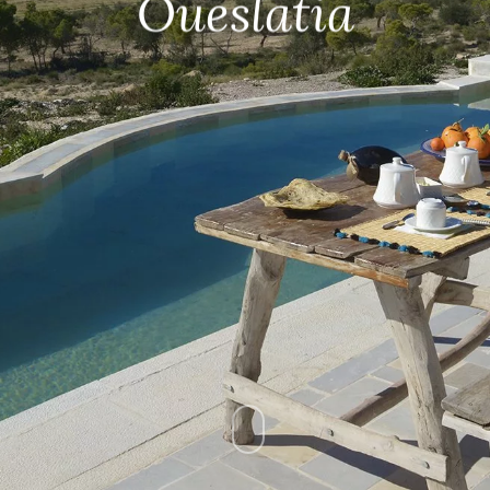
Oueslatia