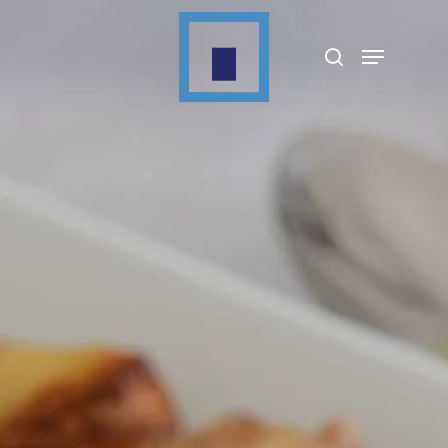
Appuyez sur Entrée pour rechercher ou sur
ESC pour fermer