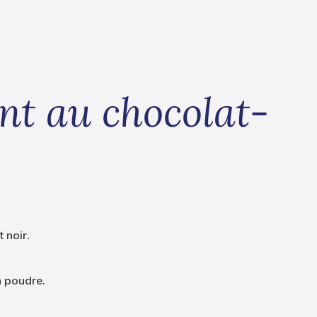
nt au chocolat-
 noir.
n poudre.