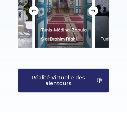
Village
Tunis-Médina-Zaouia
l
Sidi Brahim Riahi
Tunis Médin
Réalité Virtuelle des
alentours