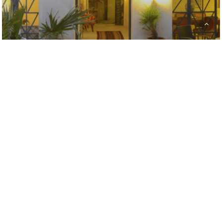
Sud-Ouest
Dar El Caid-Tozeur